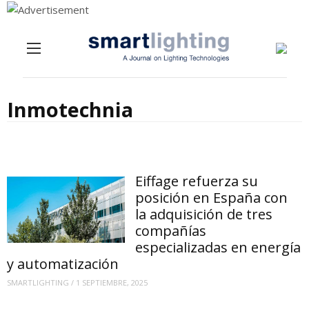
Menu
Skip to content
Inmotechnia
Eiffage refuerza su
posición en España con
la adquisición de tres
compañías
especializadas en energía
y automatización
SMARTLIGHTING
/
1 SEPTIEMBRE, 2025