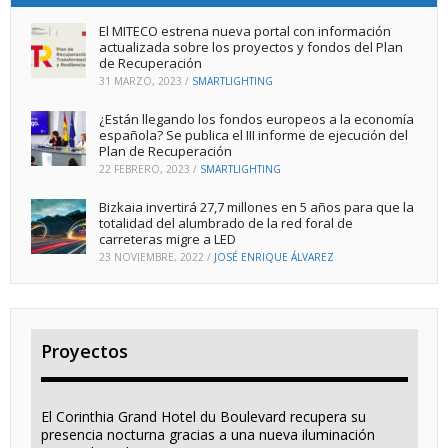
El MITECO estrena nueva portal con información
actualizada sobre los proyectos y fondos del Plan
de Recuperación
31 MARZO, 2023
/
SMARTLIGHTING
¿Están llegando los fondos europeos a la economía
española? Se publica el III informe de ejecución del
Plan de Recuperación
22 FEBRERO, 2023
/
SMARTLIGHTING
Bizkaia invertirá 27,7 millones en 5 años para que la
totalidad del alumbrado de la red foral de
carreteras migre a LED
23 NOVIEMBRE, 2022
/
JOSÉ ENRIQUE ÁLVAREZ
Proyectos
El Corinthia Grand Hotel du Boulevard recupera su
presencia nocturna gracias a una nueva iluminación