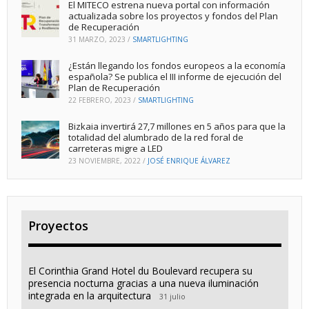
El MITECO estrena nueva portal con información
actualizada sobre los proyectos y fondos del Plan
de Recuperación
31 MARZO, 2023
/
SMARTLIGHTING
¿Están llegando los fondos europeos a la economía
española? Se publica el III informe de ejecución del
Plan de Recuperación
22 FEBRERO, 2023
/
SMARTLIGHTING
Bizkaia invertirá 27,7 millones en 5 años para que la
totalidad del alumbrado de la red foral de
carreteras migre a LED
23 NOVIEMBRE, 2022
/
JOSÉ ENRIQUE ÁLVAREZ
Proyectos
El Corinthia Grand Hotel du Boulevard recupera su
presencia nocturna gracias a una nueva iluminación
integrada en la arquitectura
31 julio