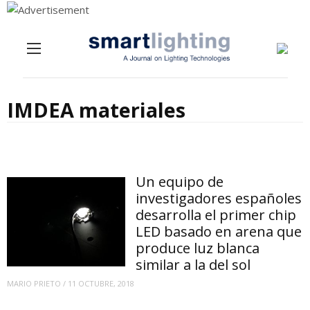
Menu
Skip to content
IMDEA materiales
Un equipo de
investigadores españoles
desarrolla el primer chip
LED basado en arena que
produce luz blanca
similar a la del sol
MARIO PRIETO
/
11 OCTUBRE, 2018