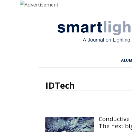
Menu
Skip to content
ALU
IDTech
Conductive 
The next bi