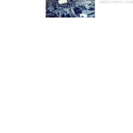
MARIO PRIETO
/
15 F