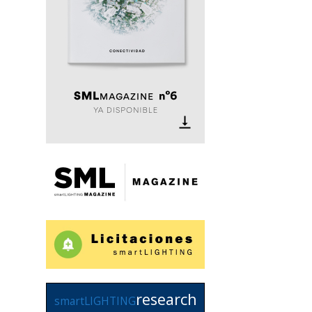
research
smartLIGHTING