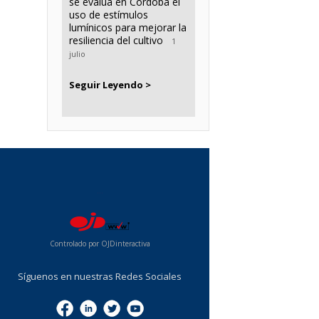
se evalúa en Córdoba el
uso de estímulos
lumínicos para mejorar la
resiliencia del cultivo
1
julio
Seguir Leyendo >
...
Controlado por OJDinteractiva
Síguenos en nuestras Redes Sociales