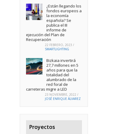
¿Están llegando los
fondos europeos a
la economía
española? Se
publica el III
informe de
ejecución del Plan de
Recuperación
22 FEBRERO, 2023
/
SMARTLIGHTING
Bizkaia invertirá
27,7 millones en 5
años para que la
totalidad del
alumbrado de la
red foral de
carreteras migre a LED
23 NOVIEMBRE, 2022
/
JOSÉ ENRIQUE ÁLVAREZ
Proyectos