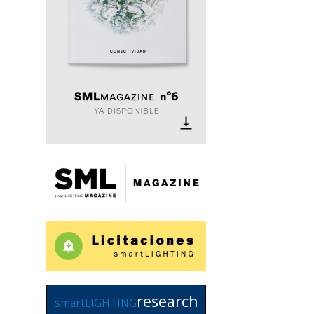
research
smartLIGHTING