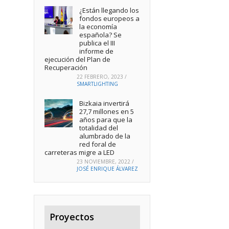
¿Están llegando los
fondos europeos a
la economía
española? Se
publica el III
informe de
ejecución del Plan de
Recuperación
22 FEBRERO, 2023
/
SMARTLIGHTING
Bizkaia invertirá
27,7 millones en 5
años para que la
totalidad del
alumbrado de la
red foral de
carreteras migre a LED
23 NOVIEMBRE, 2022
/
JOSÉ ENRIQUE ÁLVAREZ
Proyectos