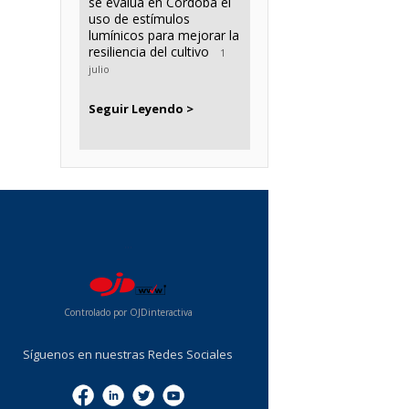
se evalúa en Córdoba el
uso de estímulos
lumínicos para mejorar la
resiliencia del cultivo
1
julio
Seguir Leyendo >
...
Controlado por OJDinteractiva
Síguenos en nuestras Redes Sociales