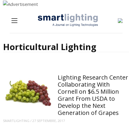
Menu
Skip to content
Horticultural Lighting
Lighting Research Center
Collaborating With
Cornell on $6.5 Million
Grant From USDA to
Develop the Next
Generation of Grapes
SMARTLIGHTING
/
27 SEPTIEMBRE, 2017