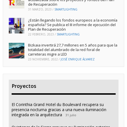
de Recuperación
31 MARZO, 2023
/
SMARTLIGHTING
¿Están llegando los fondos europeos a la economía
española? Se publica el III informe de ejecución del
Plan de Recuperación
22 FEBRERO, 2023
/
SMARTLIGHTING
Bizkaia invertirá 27,7 millones en 5 años para que la
totalidad del alumbrado de la red foral de
carreteras migre a LED
23 NOVIEMBRE, 2022
/
JOSÉ ENRIQUE ÁLVAREZ
Proyectos
El Corinthia Grand Hotel du Boulevard recupera su
presencia nocturna gracias a una nueva iluminación
integrada en la arquitectura
31 julio