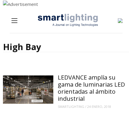
Menu
Skip to content
High Bay
LEDVANCE amplía su
gama de luminarias LED
orientadas al ámbito
industrial
SMARTLIGHTING
/
24 ENERO, 2018