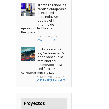
¿Están llegando los
fondos europeos a
la economía
española? Se
publica el III
informe de
ejecución del Plan de
Recuperación
22 FEBRERO, 2023
/
SMARTLIGHTING
Bizkaia invertirá
27,7 millones en 5
años para que la
totalidad del
alumbrado de la
red foral de
carreteras migre a LED
23 NOVIEMBRE, 2022
/
JOSÉ ENRIQUE ÁLVAREZ
Proyectos