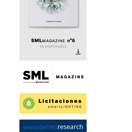
research
smartLIGHTING