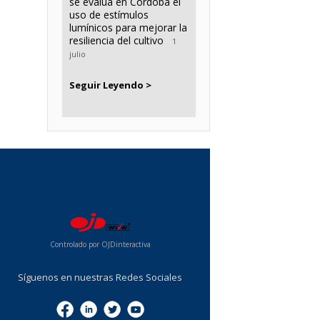
se evalúa en Córdoba el
uso de estímulos
lumínicos para mejorar la
resiliencia del cultivo
1
julio
Seguir Leyendo >
...
Controlado por OJDinteractiva
Síguenos en nuestras Redes Sociales