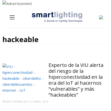
Menu
Skip to content
hackeable
Experto de la VIU alerta
del riesgo de la
hiperconectividad en la
era del IoT al hacernos
“vulnerables” y más
“hackeables”
BELEN CAVANILLAS
/
27 ABRIL, 2016