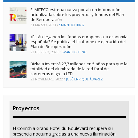
El MITECO estrena nueva portal con información
actualizada sobre los proyectos y fondos del Plan
de Recuperación
31 MARZO, 2023
/
SMARTLIGHTING
¿Están llegando los fondos europeos a la economía
española? Se publica el III informe de ejecución del
Plan de Recuperación
22 FEBRERO, 2023
/
SMARTLIGHTING
Bizkaia invertirá 27,7 millones en 5 años para que la
totalidad del alumbrado de la red foral de
carreteras migre a LED
23 NOVIEMBRE, 2022
/
JOSÉ ENRIQUE ÁLVAREZ
Proyectos
El Corinthia Grand Hotel du Boulevard recupera su
presencia nocturna gracias a una nueva iluminación