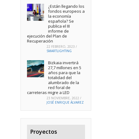
¿Están llegando los
fondos europeos a
la economía
española? Se
publica el III
informe de
ejecución del Plan de
Recuperación
22 FEBRERO, 2023
/
SMARTLIGHTING
Bizkaia invertirá
27,7 millones en 5
años para que la
totalidad del
alumbrado de la
red foral de
carreteras migre a LED
23 NOVIEMBRE, 2022
/
JOSÉ ENRIQUE ÁLVAREZ
Proyectos