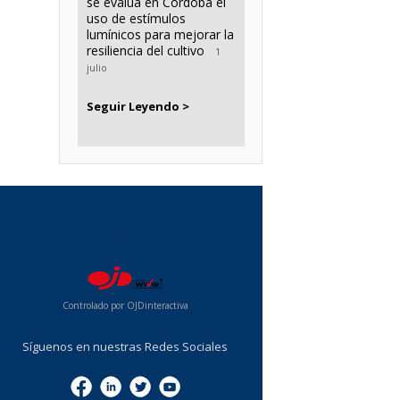
se evalúa en Córdoba el
uso de estímulos
lumínicos para mejorar la
resiliencia del cultivo
1
julio
Seguir Leyendo >
...
Controlado por OJDinteractiva
Síguenos en nuestras Redes Sociales