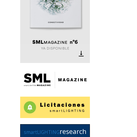
research
smartLIGHTING