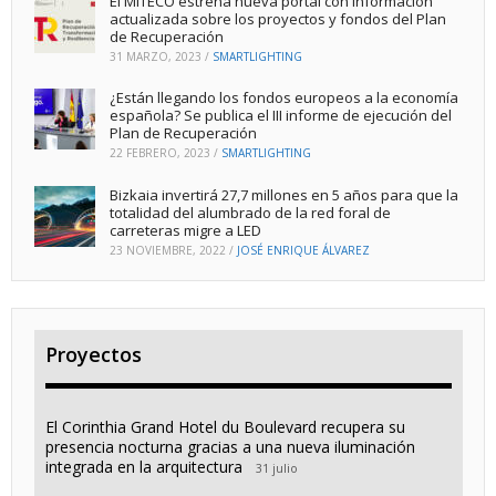
El MITECO estrena nueva portal con información
actualizada sobre los proyectos y fondos del Plan
de Recuperación
31 MARZO, 2023
/
SMARTLIGHTING
¿Están llegando los fondos europeos a la economía
española? Se publica el III informe de ejecución del
Plan de Recuperación
22 FEBRERO, 2023
/
SMARTLIGHTING
Bizkaia invertirá 27,7 millones en 5 años para que la
totalidad del alumbrado de la red foral de
carreteras migre a LED
23 NOVIEMBRE, 2022
/
JOSÉ ENRIQUE ÁLVAREZ
Proyectos
El Corinthia Grand Hotel du Boulevard recupera su
presencia nocturna gracias a una nueva iluminación
integrada en la arquitectura
31 julio