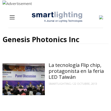
Menu
Skip to content
Genesis Photonics Inc
La tecnología Flip chip,
protagonista en la feria
LED Taiwán
SMARTLIGHTING
/
22 OCTUBRE, 2013