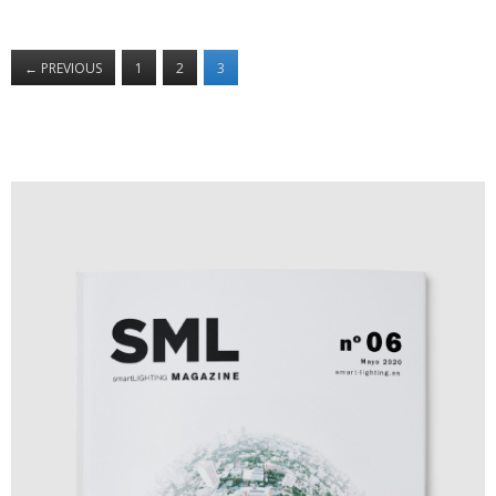
←
PREVIOUS
1
2
3