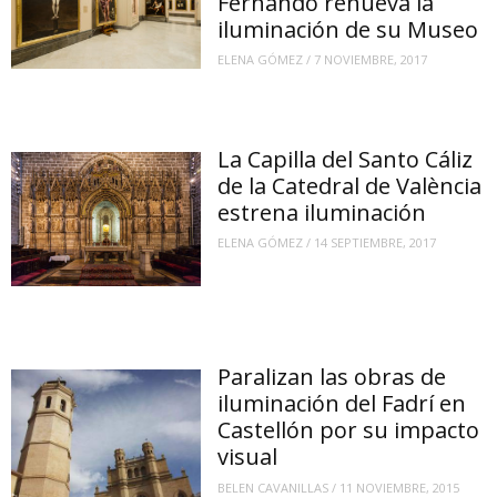
Fernando renueva la
iluminación de su Museo
ELENA GÓMEZ
/
7 NOVIEMBRE, 2017
La Capilla del Santo Cáliz
de la Catedral de València
estrena iluminación
ELENA GÓMEZ
/
14 SEPTIEMBRE, 2017
Paralizan las obras de
iluminación del Fadrí en
Castellón por su impacto
visual
BELEN CAVANILLAS
/
11 NOVIEMBRE, 2015