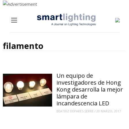
Menu
Skip to content
filamento
Un equipo de
investigadores de Hong
Kong desarrolla la mejor
lámpara de
incandescencia LED
BEATRIZ DEPARES SERRE
/
20 MARZO, 2017