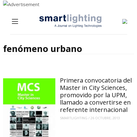
Menu
Skip to content
fenómeno urbano
Primera convocatoria del
Master in City Sciences,
promovido por la UPM,
llamado a convertirse en
referente internacional
SMARTLIGHTING
/
26 OCTUBRE, 2013