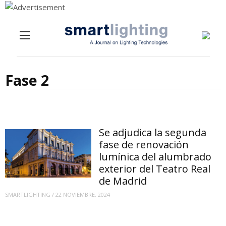
Menu
Skip to content
Fase 2
Se adjudica la segunda
fase de renovación
lumínica del alumbrado
exterior del Teatro Real
de Madrid
SMARTLIGHTING
/
22 NOVIEMBRE, 2024