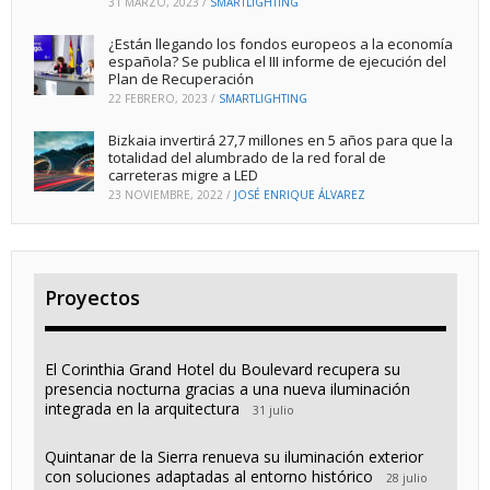
31 MARZO, 2023
/
SMARTLIGHTING
¿Están llegando los fondos europeos a la economía
española? Se publica el III informe de ejecución del
Plan de Recuperación
22 FEBRERO, 2023
/
SMARTLIGHTING
Bizkaia invertirá 27,7 millones en 5 años para que la
totalidad del alumbrado de la red foral de
carreteras migre a LED
23 NOVIEMBRE, 2022
/
JOSÉ ENRIQUE ÁLVAREZ
Proyectos
El Corinthia Grand Hotel du Boulevard recupera su
presencia nocturna gracias a una nueva iluminación
integrada en la arquitectura
31 julio
Quintanar de la Sierra renueva su iluminación exterior
con soluciones adaptadas al entorno histórico
28 julio