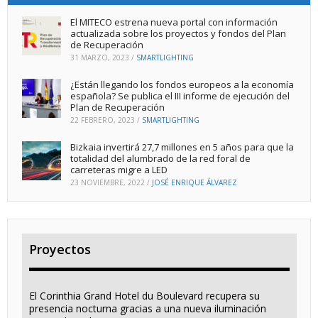
El MITECO estrena nueva portal con información
actualizada sobre los proyectos y fondos del Plan
de Recuperación
31 MARZO, 2023
/
SMARTLIGHTING
¿Están llegando los fondos europeos a la economía
española? Se publica el III informe de ejecución del
Plan de Recuperación
22 FEBRERO, 2023
/
SMARTLIGHTING
Bizkaia invertirá 27,7 millones en 5 años para que la
totalidad del alumbrado de la red foral de
carreteras migre a LED
23 NOVIEMBRE, 2022
/
JOSÉ ENRIQUE ÁLVAREZ
Proyectos
El Corinthia Grand Hotel du Boulevard recupera su
presencia nocturna gracias a una nueva iluminación