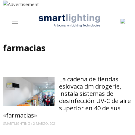
Menu
Skip to content
farmacias
La cadena de tiendas
eslovaca dm drogerie,
instala sistemas de
desinfección UV-C de aire
superior en 40 de sus
«farmacias»
SMARTLIGHTING
/
2 MARZO, 2021