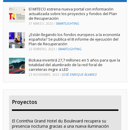
El MITECO estrena nueva portal con información
actualizada sobre los proyectos y fondos del Plan
de Recuperación
31 MARZO, 2023
/
SMARTLIGHTING
¿Están llegando los fondos europeos a la economía
española? Se publica el III informe de ejecución del
Plan de Recuperación
22 FEBRERO, 2023
/
SMARTLIGHTING
Bizkaia invertirá 27,7 millones en 5 años para que la
totalidad del alumbrado de la red foral de
carreteras migre a LED
23 NOVIEMBRE, 2022
/
JOSÉ ENRIQUE ÁLVAREZ
Proyectos
El Corinthia Grand Hotel du Boulevard recupera su
presencia nocturna gracias a una nueva iluminación