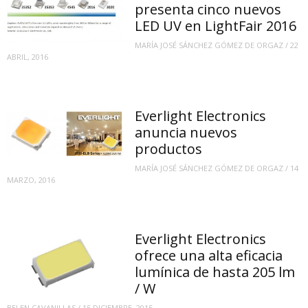
presenta cinco nuevos
LED UV en LightFair 2016
MARÍA JOSÉ SÁNCHEZ GÓMEZ DE ORGAZ
/
22
ABRIL, 2016
Everlight Electronics
anuncia nuevos
productos
MARÍA JOSÉ SÁNCHEZ GÓMEZ DE ORGAZ
/
14
MARZO, 2016
Everlight Electronics
ofrece una alta eficacia
lumínica de hasta 205 lm
/ W
BELEN CAVANILLAS
/
15 DICIEMBRE, 2015