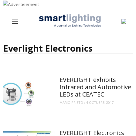
Menu
Skip to content
Everlight Electronics
EVERLIGHT exhibits
Infrared and Automotive
LEDs at CEATEC
MARIO PRIETO
/
4 OCTUBRE, 2017
EVERLIGHT Electronics