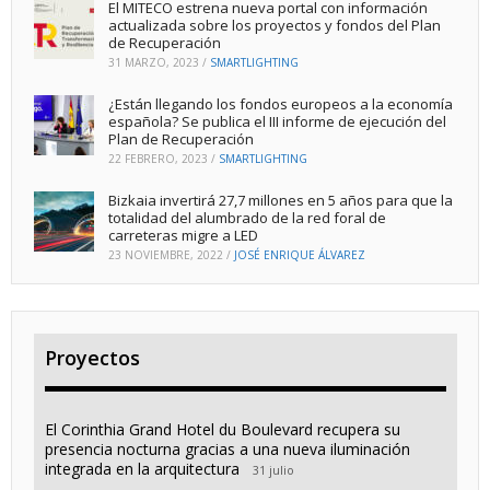
El MITECO estrena nueva portal con información
actualizada sobre los proyectos y fondos del Plan
de Recuperación
31 MARZO, 2023
/
SMARTLIGHTING
¿Están llegando los fondos europeos a la economía
española? Se publica el III informe de ejecución del
Plan de Recuperación
22 FEBRERO, 2023
/
SMARTLIGHTING
Bizkaia invertirá 27,7 millones en 5 años para que la
totalidad del alumbrado de la red foral de
carreteras migre a LED
23 NOVIEMBRE, 2022
/
JOSÉ ENRIQUE ÁLVAREZ
Proyectos
El Corinthia Grand Hotel du Boulevard recupera su
presencia nocturna gracias a una nueva iluminación
integrada en la arquitectura
31 julio