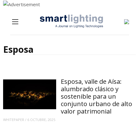
Menu
Skip to content
Esposa
Esposa, valle de Aísa:
alumbrado clásico y
sostenible para un
conjunto urbano de alto
valor patrimonial
WHITEPAPER
/
6 OCTUBRE, 2025