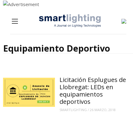
Menu
Skip to content
Equipamiento Deportivo
Licitación Esplugues de
Llobregat: LEDs en
equipamientos
deportivos
SMARTLIGHTING
/
26 MARZO, 2018