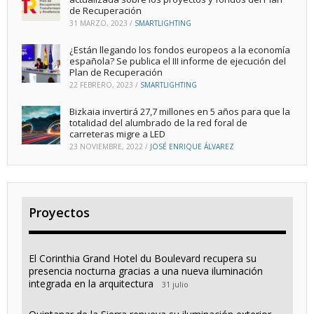
de Recuperación
31 MARZO, 2023
/
SMARTLIGHTING
¿Están llegando los fondos europeos a la economía
española? Se publica el III informe de ejecución del
Plan de Recuperación
22 FEBRERO, 2023
/
SMARTLIGHTING
Bizkaia invertirá 27,7 millones en 5 años para que la
totalidad del alumbrado de la red foral de
carreteras migre a LED
23 NOVIEMBRE, 2022
/
JOSÉ ENRIQUE ÁLVAREZ
Proyectos
El Corinthia Grand Hotel du Boulevard recupera su
presencia nocturna gracias a una nueva iluminación
integrada en la arquitectura
31 julio