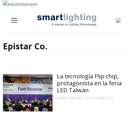
Menu
Skip to content
Epistar Co.
La tecnología Flip chip,
protagonista en la feria
LED Taiwán
SMARTLIGHTING
/
22 OCTUBRE, 2013