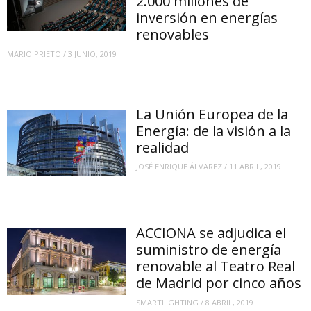
2.000 millones de
inversión en energías
renovables
MARIO PRIETO
/
3 JUNIO, 2019
La Unión Europea de la
Energía: de la visión a la
realidad
JOSÉ ENRIQUE ÁLVAREZ
/
11 ABRIL, 2019
ACCIONA se adjudica el
suministro de energía
renovable al Teatro Real
de Madrid por cinco años
SMARTLIGHTING
/
8 ABRIL, 2019