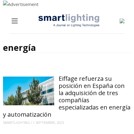
Menu
Skip to content
energía
Eiffage refuerza su
posición en España con
la adquisición de tres
compañías
especializadas en energía
y automatización
SMARTLIGHTING
/
1 SEPTIEMBRE, 2025