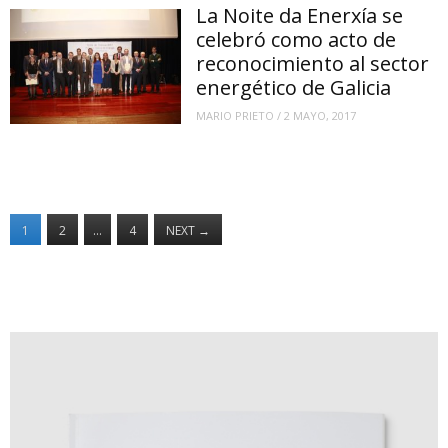
La Noite da Enerxía se
celebró como acto de
reconocimiento al sector
energético de Galicia
MARIO PRIETO
/
2 MAYO, 2017
1
2
…
4
NEXT
→