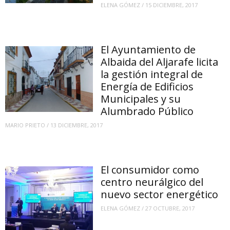
ELENA GÓMEZ
/
15 DICIEMBRE, 2017
El Ayuntamiento de
Albaida del Aljarafe licita
la gestión integral de
Energía de Edificios
Municipales y su
Alumbrado Público
MARIO PRIETO
/
13 DICIEMBRE, 2017
El consumidor como
centro neurálgico del
nuevo sector energético
ELENA GÓMEZ
/
27 OCTUBRE, 2017