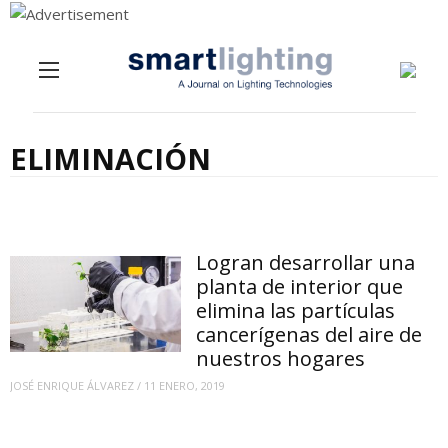
Menu
Skip to content
ELIMINACIÓN
Logran desarrollar una
planta de interior que
elimina las partículas
cancerígenas del aire de
nuestros hogares
JOSÉ ENRIQUE ÁLVAREZ
/
11 ENERO, 2019