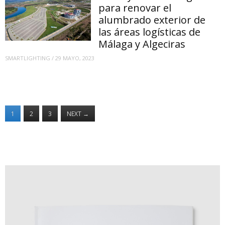
para renovar el
alumbrado exterior de
las áreas logísticas de
Málaga y Algeciras
SMARTLIGHTING
/
29 MAYO, 2023
1
2
3
NEXT
→