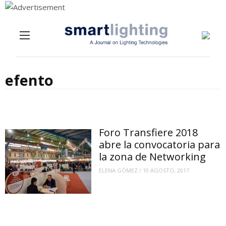
Menu
Skip to content
efento
Foro Transfiere 2018
abre la convocatoria para
la zona de Networking
ELENA GÓMEZ
/
10 AGOSTO, 2017