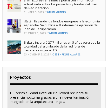
El MITECO estrena nueva portal con información
actualizada sobre los proyectos y fondos del Plan
de Recuperación
31 MARZO, 2023
/
SMARTLIGHTING
¿Están llegando los fondos europeos a la economía
española? Se publica el III informe de ejecución del
Plan de Recuperación
22 FEBRERO, 2023
/
SMARTLIGHTING
Bizkaia invertirá 27,7 millones en 5 años para que la
totalidad del alumbrado de la red foral de
carreteras migre a LED
23 NOVIEMBRE, 2022
/
JOSÉ ENRIQUE ÁLVAREZ
Proyectos
El Corinthia Grand Hotel du Boulevard recupera su
presencia nocturna gracias a una nueva iluminación
integrada en la arquitectura
31 julio