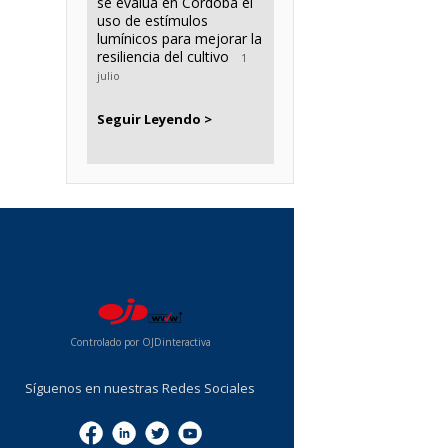
se evalúa en Córdoba el
uso de estímulos
lumínicos para mejorar la
resiliencia del cultivo
1
julio
Seguir Leyendo >
...
Controlado por OJDinteractiva
Síguenos en nuestras Redes Sociales