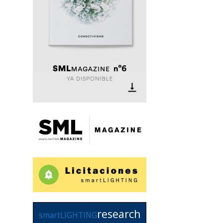
research
smartLIGHTING