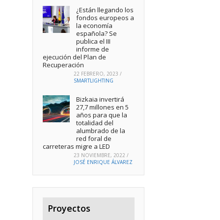
¿Están llegando los
fondos europeos a
la economía
española? Se
publica el III
informe de
ejecución del Plan de
Recuperación
22 FEBRERO, 2023
/
SMARTLIGHTING
Bizkaia invertirá
27,7 millones en 5
años para que la
totalidad del
alumbrado de la
red foral de
carreteras migre a LED
23 NOVIEMBRE, 2022
/
JOSÉ ENRIQUE ÁLVAREZ
Proyectos