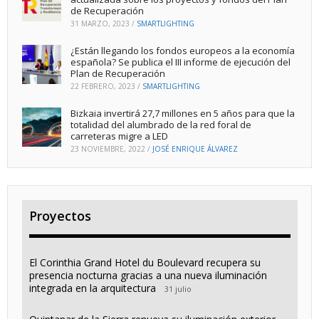
de Recuperación
31 MARZO, 2023
/
SMARTLIGHTING
¿Están llegando los fondos europeos a la economía
española? Se publica el III informe de ejecución del
Plan de Recuperación
22 FEBRERO, 2023
/
SMARTLIGHTING
Bizkaia invertirá 27,7 millones en 5 años para que la
totalidad del alumbrado de la red foral de
carreteras migre a LED
23 NOVIEMBRE, 2022
/
JOSÉ ENRIQUE ÁLVAREZ
Proyectos
El Corinthia Grand Hotel du Boulevard recupera su
presencia nocturna gracias a una nueva iluminación
integrada en la arquitectura
31 julio