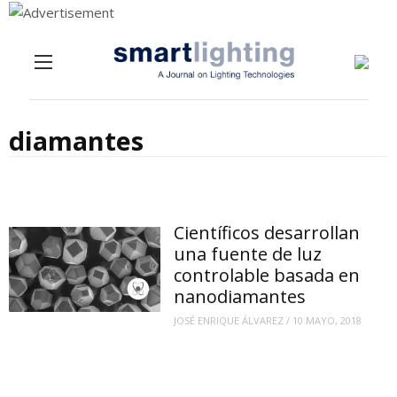
Menu
Skip to content
diamantes
Científicos desarrollan
una fuente de luz
controlable basada en
nanodiamantes
JOSÉ ENRIQUE ÁLVAREZ
/
10 MAYO, 2018