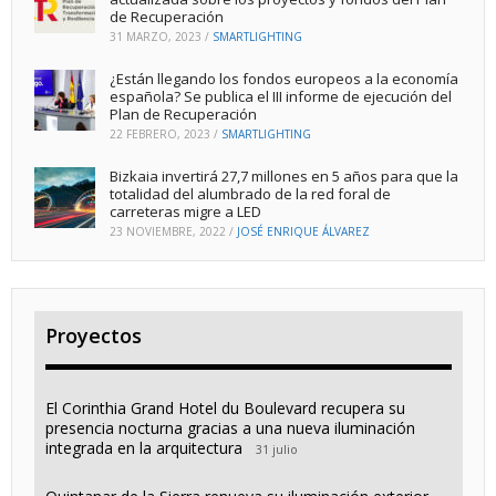
de Recuperación
31 MARZO, 2023
/
SMARTLIGHTING
¿Están llegando los fondos europeos a la economía
española? Se publica el III informe de ejecución del
Plan de Recuperación
22 FEBRERO, 2023
/
SMARTLIGHTING
Bizkaia invertirá 27,7 millones en 5 años para que la
totalidad del alumbrado de la red foral de
carreteras migre a LED
23 NOVIEMBRE, 2022
/
JOSÉ ENRIQUE ÁLVAREZ
Proyectos
El Corinthia Grand Hotel du Boulevard recupera su
presencia nocturna gracias a una nueva iluminación
integrada en la arquitectura
31 julio