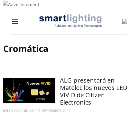
Menu
Skip to content
Cromática
ALG presentará en
Matelec los nuevos LED
VIVID de Citizen
Electronics
BELEN CAVANILLAS
/
13 SEPTIEMBRE, 2016