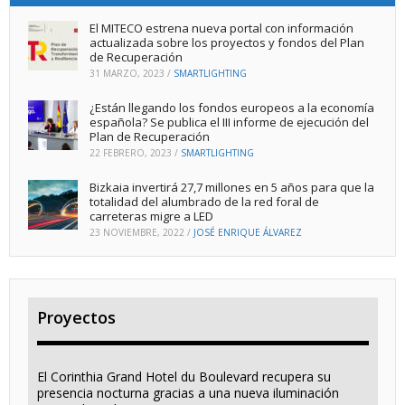
El MITECO estrena nueva portal con información
actualizada sobre los proyectos y fondos del Plan
de Recuperación
31 MARZO, 2023
/
SMARTLIGHTING
¿Están llegando los fondos europeos a la economía
española? Se publica el III informe de ejecución del
Plan de Recuperación
22 FEBRERO, 2023
/
SMARTLIGHTING
Bizkaia invertirá 27,7 millones en 5 años para que la
totalidad del alumbrado de la red foral de
carreteras migre a LED
23 NOVIEMBRE, 2022
/
JOSÉ ENRIQUE ÁLVAREZ
Proyectos
El Corinthia Grand Hotel du Boulevard recupera su
presencia nocturna gracias a una nueva iluminación