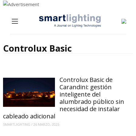
Menu
Skip to content
Controlux Basic
Controlux Basic de
Carandini: gestión
inteligente del
alumbrado público sin
necesidad de instalar
cableado adicional
SMARTLIGHTING
/
26 MARZO, 2025