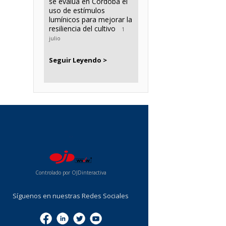
se evalúa en Córdoba el
uso de estímulos
lumínicos para mejorar la
resiliencia del cultivo
1
julio
Seguir Leyendo >
...
Controlado por OJDinteractiva
Síguenos en nuestras Redes Sociales