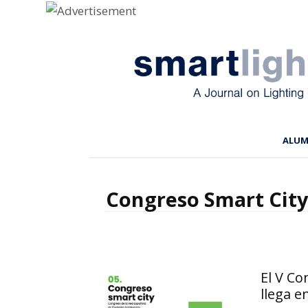
Menu
Skip to content
ALU
Congreso Smart City
El V Co
llega e