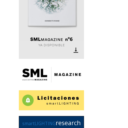
research
smartLIGHTING