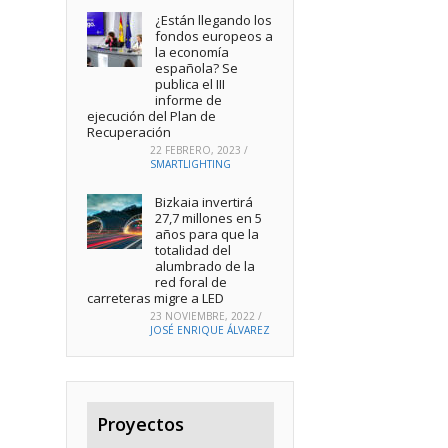
¿Están llegando los
fondos europeos a
la economía
española? Se
publica el III
informe de
ejecución del Plan de
Recuperación
22 FEBRERO, 2023
/
SMARTLIGHTING
Bizkaia invertirá
27,7 millones en 5
años para que la
totalidad del
alumbrado de la
red foral de
carreteras migre a LED
23 NOVIEMBRE, 2022
/
JOSÉ ENRIQUE ÁLVAREZ
Proyectos