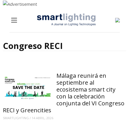
Menu
Skip to content
Congreso RECI
Málaga reunirá en
septiembre al
ecosistema smart city
con la celebración
conjunta del VI Congreso
RECI y Greencities
SMARTLIGHTING
/
14 ABRIL, 2026