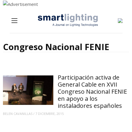
Menu
Skip to content
Congreso Nacional FENIE
Participación activa de
General Cable en XVII
Congreso Nacional FENIE
en apoyo a los
instaladores españoles
BELEN CAVANILLAS
/
7 DICIEMBRE, 2015