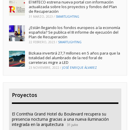
El MITECO estrena nueva portal con información
actualizada sobre los proyectos y fondos del Plan
de Recuperación
31 MARZO, 2023
/
SMARTLIGHTING
¿Están llegando los fondos europeos a la economía
española? Se publica el III informe de ejecución del
Plan de Recuperación
22 FEBRERO, 2023
/
SMARTLIGHTING
Bizkaia invertirá 27,7 millones en 5 años para que la
totalidad del alumbrado de la red foral de
carreteras migre a LED
23 NOVIEMBRE, 2022
/
JOSÉ ENRIQUE ÁLVAREZ
Proyectos
El Corinthia Grand Hotel du Boulevard recupera su
presencia nocturna gracias a una nueva iluminación
integrada en la arquitectura
31 julio