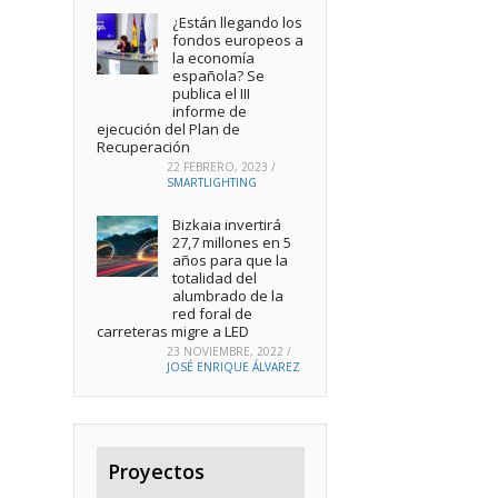
¿Están llegando los
fondos europeos a
la economía
española? Se
publica el III
informe de
ejecución del Plan de
Recuperación
22 FEBRERO, 2023
/
SMARTLIGHTING
Bizkaia invertirá
27,7 millones en 5
años para que la
totalidad del
alumbrado de la
red foral de
carreteras migre a LED
23 NOVIEMBRE, 2022
/
JOSÉ ENRIQUE ÁLVAREZ
Proyectos