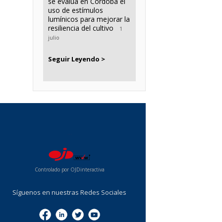
se evalúa en Córdoba el
uso de estímulos
lumínicos para mejorar la
resiliencia del cultivo
1
julio
Seguir Leyendo >
...
Controlado por OJDinteractiva
Síguenos en nuestras Redes Sociales