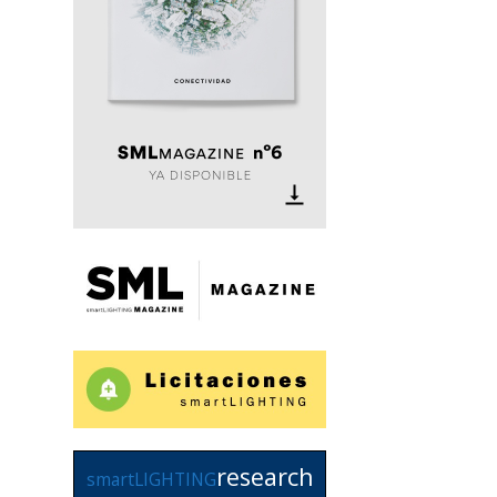
research
smartLIGHTING