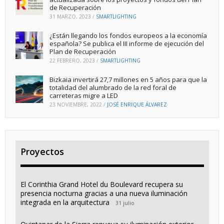
de Recuperación
31 MARZO, 2023
/
SMARTLIGHTING
¿Están llegando los fondos europeos a la economía
española? Se publica el III informe de ejecución del
Plan de Recuperación
22 FEBRERO, 2023
/
SMARTLIGHTING
Bizkaia invertirá 27,7 millones en 5 años para que la
totalidad del alumbrado de la red foral de
carreteras migre a LED
23 NOVIEMBRE, 2022
/
JOSÉ ENRIQUE ÁLVAREZ
Proyectos
El Corinthia Grand Hotel du Boulevard recupera su
presencia nocturna gracias a una nueva iluminación
integrada en la arquitectura
31 julio