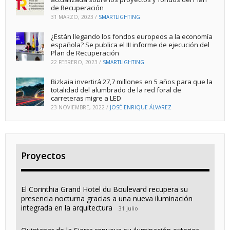
de Recuperación
31 MARZO, 2023
/
SMARTLIGHTING
¿Están llegando los fondos europeos a la economía
española? Se publica el III informe de ejecución del
Plan de Recuperación
22 FEBRERO, 2023
/
SMARTLIGHTING
Bizkaia invertirá 27,7 millones en 5 años para que la
totalidad del alumbrado de la red foral de
carreteras migre a LED
23 NOVIEMBRE, 2022
/
JOSÉ ENRIQUE ÁLVAREZ
Proyectos
El Corinthia Grand Hotel du Boulevard recupera su
presencia nocturna gracias a una nueva iluminación
integrada en la arquitectura
31 julio