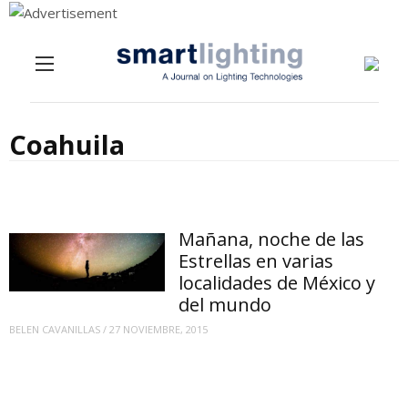
Menu
Skip to content
Coahuila
Mañana, noche de las
Estrellas en varias
localidades de México y
del mundo
BELEN CAVANILLAS
/
27 NOVIEMBRE, 2015