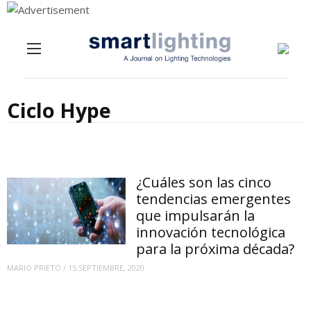
Menu
Skip to content
Ciclo Hype
¿Cuáles son las cinco
tendencias emergentes
que impulsarán la
innovación tecnológica
para la próxima década?
MARIO PRIETO
/
15 SEPTIEMBRE, 2020