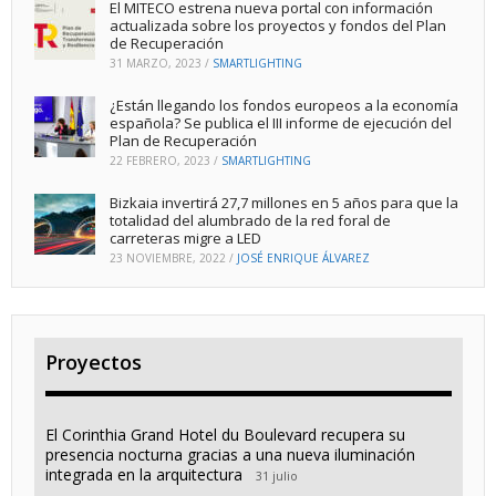
El MITECO estrena nueva portal con información
actualizada sobre los proyectos y fondos del Plan
de Recuperación
31 MARZO, 2023
/
SMARTLIGHTING
¿Están llegando los fondos europeos a la economía
española? Se publica el III informe de ejecución del
Plan de Recuperación
22 FEBRERO, 2023
/
SMARTLIGHTING
Bizkaia invertirá 27,7 millones en 5 años para que la
totalidad del alumbrado de la red foral de
carreteras migre a LED
23 NOVIEMBRE, 2022
/
JOSÉ ENRIQUE ÁLVAREZ
Proyectos
El Corinthia Grand Hotel du Boulevard recupera su
presencia nocturna gracias a una nueva iluminación
integrada en la arquitectura
31 julio