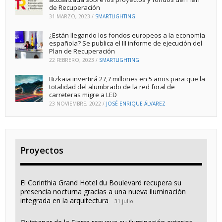
de Recuperación
31 MARZO, 2023
/
SMARTLIGHTING
¿Están llegando los fondos europeos a la economía
española? Se publica el III informe de ejecución del
Plan de Recuperación
22 FEBRERO, 2023
/
SMARTLIGHTING
Bizkaia invertirá 27,7 millones en 5 años para que la
totalidad del alumbrado de la red foral de
carreteras migre a LED
23 NOVIEMBRE, 2022
/
JOSÉ ENRIQUE ÁLVAREZ
Proyectos
El Corinthia Grand Hotel du Boulevard recupera su
presencia nocturna gracias a una nueva iluminación
integrada en la arquitectura
31 julio