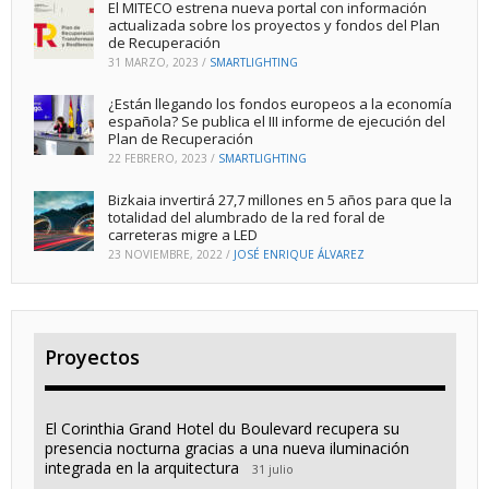
El MITECO estrena nueva portal con información
actualizada sobre los proyectos y fondos del Plan
de Recuperación
31 MARZO, 2023
/
SMARTLIGHTING
¿Están llegando los fondos europeos a la economía
española? Se publica el III informe de ejecución del
Plan de Recuperación
22 FEBRERO, 2023
/
SMARTLIGHTING
Bizkaia invertirá 27,7 millones en 5 años para que la
totalidad del alumbrado de la red foral de
carreteras migre a LED
23 NOVIEMBRE, 2022
/
JOSÉ ENRIQUE ÁLVAREZ
Proyectos
El Corinthia Grand Hotel du Boulevard recupera su
presencia nocturna gracias a una nueva iluminación
integrada en la arquitectura
31 julio