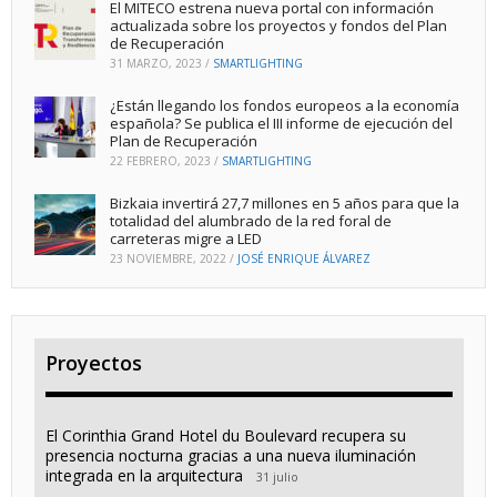
El MITECO estrena nueva portal con información
actualizada sobre los proyectos y fondos del Plan
de Recuperación
31 MARZO, 2023
/
SMARTLIGHTING
¿Están llegando los fondos europeos a la economía
española? Se publica el III informe de ejecución del
Plan de Recuperación
22 FEBRERO, 2023
/
SMARTLIGHTING
Bizkaia invertirá 27,7 millones en 5 años para que la
totalidad del alumbrado de la red foral de
carreteras migre a LED
23 NOVIEMBRE, 2022
/
JOSÉ ENRIQUE ÁLVAREZ
Proyectos
El Corinthia Grand Hotel du Boulevard recupera su
presencia nocturna gracias a una nueva iluminación
integrada en la arquitectura
31 julio