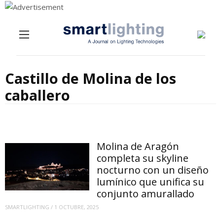
Menu
Skip to content
Castillo de Molina de los
caballero
Molina de Aragón
completa su skyline
nocturno con un diseño
lumínico que unifica su
conjunto amurallado
SMARTLIGHTING
/
1 OCTUBRE, 2025