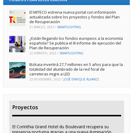
El MITECO estrena nueva portal con información
actualizada sobre los proyectos y fondos del Plan
de Recuperación
31 MARZO, 2023
/
SMARTLIGHTING
¿Están llegando los fondos europeos a la economía
española? Se publica el III informe de ejecución del
Plan de Recuperación
22 FEBRERO, 2023
/
SMARTLIGHTING
Bizkaia invertirá 27,7 millones en 5 años para que la
totalidad del alumbrado de la red foral de
carreteras migre a LED
23 NOVIEMBRE, 2022
/
JOSÉ ENRIQUE ÁLVAREZ
Proyectos
El Corinthia Grand Hotel du Boulevard recupera su
presencia nocturna gracias a una nueva iluminación