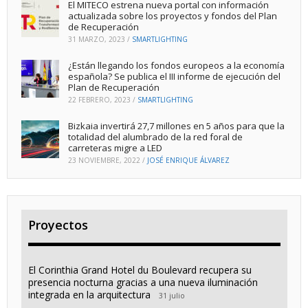
El MITECO estrena nueva portal con información
actualizada sobre los proyectos y fondos del Plan
de Recuperación
31 MARZO, 2023
/
SMARTLIGHTING
¿Están llegando los fondos europeos a la economía
española? Se publica el III informe de ejecución del
Plan de Recuperación
22 FEBRERO, 2023
/
SMARTLIGHTING
Bizkaia invertirá 27,7 millones en 5 años para que la
totalidad del alumbrado de la red foral de
carreteras migre a LED
23 NOVIEMBRE, 2022
/
JOSÉ ENRIQUE ÁLVAREZ
Proyectos
El Corinthia Grand Hotel du Boulevard recupera su
presencia nocturna gracias a una nueva iluminación
integrada en la arquitectura
31 julio