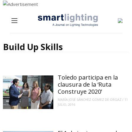
Menu
Skip to content
Build Up Skills
Toledo participa en la
clausura de la ‘Ruta
Construye 2020’
MARÍA JOSÉ SÁNCHEZ GÓMEZ DE ORGAZ
/
11
JULIO, 2016