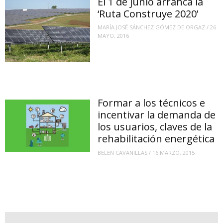
El 1 de junio arranca la
‘Ruta Construye 2020’
MARÍA JOSÉ SÁNCHEZ GÓMEZ DE ORGAZ
/
26
MAYO, 2016
Formar a los técnicos e
incentivar la demanda de
los usuarios, claves de la
rehabilitación energética
BELEN CAVANILLAS
/
16 MARZO, 2015