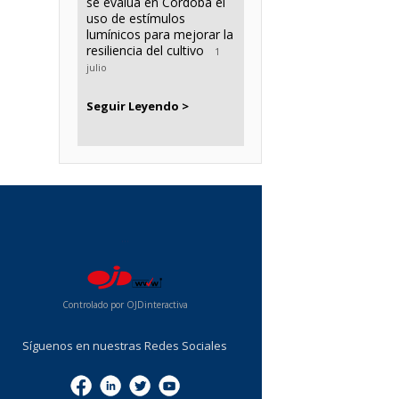
se evalúa en Córdoba el
uso de estímulos
lumínicos para mejorar la
resiliencia del cultivo
1
julio
Seguir Leyendo >
...
Controlado por OJDinteractiva
Síguenos en nuestras Redes Sociales