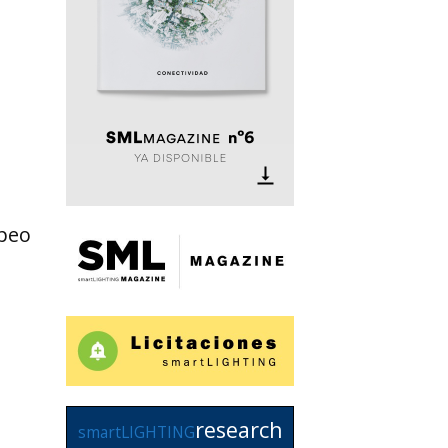
peo
research
smartLIGHTING