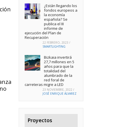
¿Están llegando los
ción
fondos europeos a
la economía
española? Se
publica el III
informe de
ejecución del Plan de
Recuperación
22 FEBRERO, 2023
/
SMARTLIGHTING
Bizkaia invertirá
27,7 millones en 5
años para que la
totalidad del
alumbrado de la
red foral de
canza
carreteras migre a LED
eno
23 NOVIEMBRE, 2022
/
JOSÉ ENRIQUE ÁLVAREZ
Proyectos