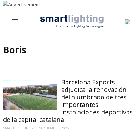
Menu
Skip to content
Boris
Barcelona Exports
adjudica la renovación
del alumbrado de tres
importantes
instalaciones deportivas
de la capital catalana
SMARTLIGHTING
/
25 SEPTIEMBRE, 2025