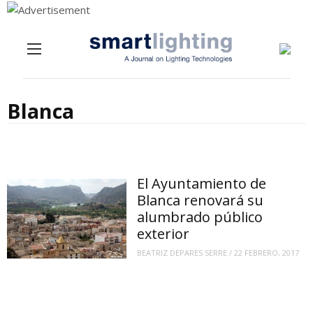
Menu
Skip to content
Blanca
El Ayuntamiento de
Blanca renovará su
alumbrado público
exterior
BEATRIZ DEPARES SERRE
/
22 FEBRERO, 2017