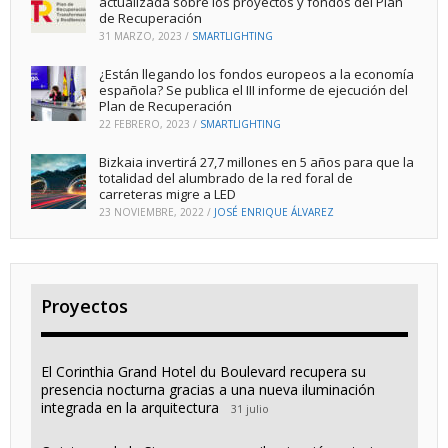
actualizada sobre los proyectos y fondos del Plan
de Recuperación
31 MARZO, 2023
/
SMARTLIGHTING
¿Están llegando los fondos europeos a la economía
española? Se publica el III informe de ejecución del
Plan de Recuperación
22 FEBRERO, 2023
/
SMARTLIGHTING
Bizkaia invertirá 27,7 millones en 5 años para que la
totalidad del alumbrado de la red foral de
carreteras migre a LED
23 NOVIEMBRE, 2022
/
JOSÉ ENRIQUE ÁLVAREZ
Proyectos
El Corinthia Grand Hotel du Boulevard recupera su
presencia nocturna gracias a una nueva iluminación
integrada en la arquitectura
31 julio