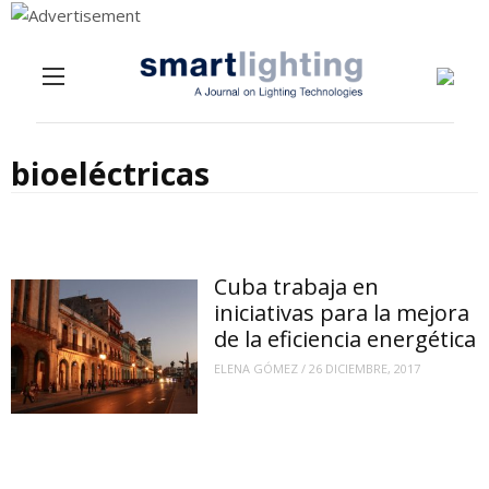
Menu
Skip to content
bioeléctricas
Cuba trabaja en
iniciativas para la mejora
de la eficiencia energética
ELENA GÓMEZ
/
26 DICIEMBRE, 2017