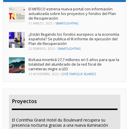
El MITECO estrena nueva portal con información
actualizada sobre los proyectos y fondos del Plan
de Recuperación
31 MARZO, 2023
/
SMARTLIGHTING
¿Están llegando los fondos europeos a la economía
española? Se publica el III informe de ejecución del
Plan de Recuperación
22 FEBRERO, 2023
/
SMARTLIGHTING
Bizkaia invertirá 27,7 millones en 5 años para que la
totalidad del alumbrado de la red foral de
carreteras migre a LED
23 NOVIEMBRE, 2022
/
JOSÉ ENRIQUE ÁLVAREZ
Proyectos
El Corinthia Grand Hotel du Boulevard recupera su
presencia nocturna gracias a una nueva iluminación