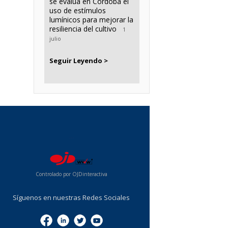
se evalúa en Córdoba el
uso de estímulos
lumínicos para mejorar la
resiliencia del cultivo
1
julio
Seguir Leyendo >
...
Controlado por OJDinteractiva
Síguenos en nuestras Redes Sociales