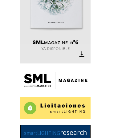
research
smartLIGHTING