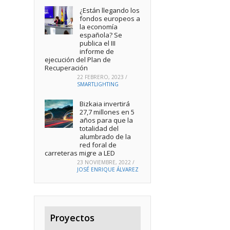
¿Están llegando los
fondos europeos a
la economía
española? Se
publica el III
informe de
ejecución del Plan de
Recuperación
22 FEBRERO, 2023
/
SMARTLIGHTING
Bizkaia invertirá
27,7 millones en 5
años para que la
totalidad del
alumbrado de la
red foral de
carreteras migre a LED
23 NOVIEMBRE, 2022
/
JOSÉ ENRIQUE ÁLVAREZ
Proyectos