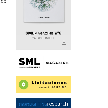
 de
research
smartLIGHTING