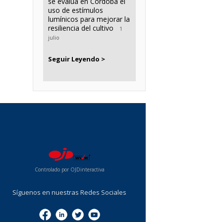
se evalúa en Córdoba el
uso de estímulos
lumínicos para mejorar la
resiliencia del cultivo
1
julio
Seguir Leyendo >
...
Controlado por OJDinteractiva
Síguenos en nuestras Redes Sociales