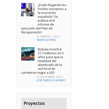
¿Están llegando los
fondos europeos a
la economía
española? Se
publica el III
informe de
ejecución del Plan de
Recuperación
22 FEBRERO, 2023
/
SMARTLIGHTING
Bizkaia invertirá
27,7 millones en 5
años para que la
totalidad del
alumbrado de la
red foral de
carreteras migre a LED
23 NOVIEMBRE, 2022
/
JOSÉ ENRIQUE ÁLVAREZ
Proyectos