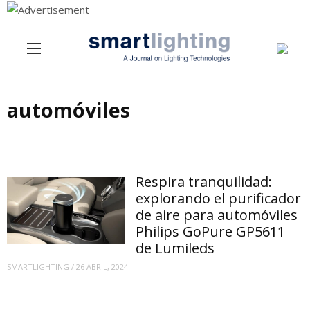
Menu
Skip to content
automóviles
Respira tranquilidad:
explorando el purificador
de aire para automóviles
Philips GoPure GP5611
de Lumileds
SMARTLIGHTING
/
26 ABRIL, 2024